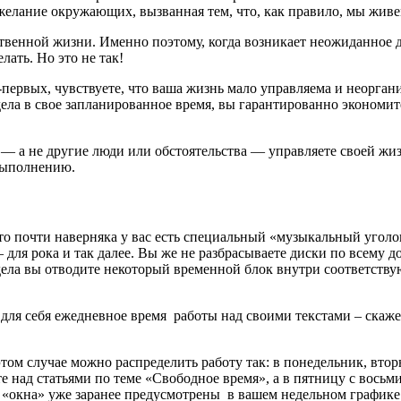
желание окружающих, вызванная тем, что, как правило, мы жив
ственной жизни. Именно поэтому, когда возникает неожиданное д
лать. Но это не так!
первых, чувствуете, что ваша жизнь мало управляема и неоргани
дела в свое запланированное время, вы гарантированно экономи
и
— а не другие люди или обстоятельства — управляете своей жи
 выполнению.
о почти наверняка у вас есть специальный «музыкальный уголок
 для рока и так далее. Вы же не разбрасываете диски по всему 
дела вы отводите некоторый временной блок внутри соответству
ля себя ежедневное время работы над своими текстами – скажем,
том случае можно распределить работу так: в понедельник, втор
ете над статьями по теме «Свободное время», а в пятницу с вось
е «окна» уже заранее предусмотрены в вашем недельном графике