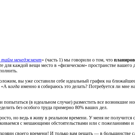
 тайм менеджмент
» (часть 1) мы говорили о том, что
планиров
те для каждой вещи место в «физическом» пространстве вашего 
полнить.
положим, вы уже составили себе идеальный график на ближайшее 
 «А к
огда
именно я собираюсь это делать? Потребуется ли мне 
и попытаться (в идеальном случае) разместить все возникшие н
еделить без особого труда примерно 80% ваших дел.
росто, но ведь я живу в реальном времени. У меня не получится 
алкиваемся с мешающими обстоятельствами или с пожеланиями 
хозяин своего времени! И только вам решать — в большинстве с