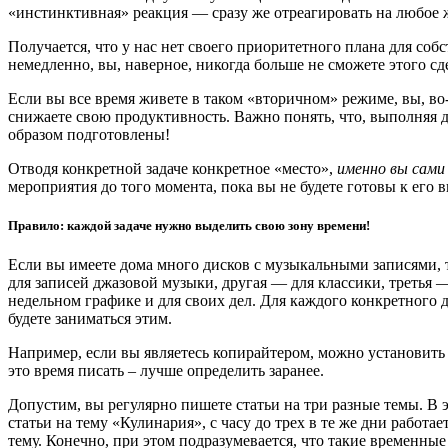
«инстинктивная» реакция — сразу же отреагировать на любое 
Получается, что у нас нет своего приоритетного плана для соб
немедленно, вы, наверное, никогда больше не сможете этого сде
Если вы все время живете в таком «вторичном» режиме, вы, во-
снижаете свою продуктивность. Важно понять, что, выполняя 
образом подготовлены!
Отводя конкретной задаче конкретное «место»,
именно вы сам
мероприятия до того момента, пока вы не будете готовы к его
Правило: каждой задаче нужно выделить свою зону времени!
Если вы имеете дома много дисков с музыкальными записями, т
для записей джазовой музыки, другая — для классики, третья —
недельном графике и для своих дел. Для каждого конкретного 
будете заниматься этим.
Например, если вы являетесь копирайтером, можно установить д
это время писать – лучше определить заранее.
Допустим, вы регулярно пишете статьи на три разные темы. В э
статьи на тему «Кулинария», с часу до трех в те же дни работа
тему. Конечно, при этом подразумевается, что такие временны