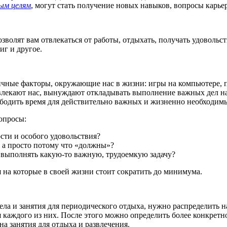
ым целям
, могут стать получение новых навыков, вопросы карьер
зволят вам отвлекаться от работы, отдыхать, получать удовольс
иг и другое.
личные факторы, окружающие нас в жизни: игры на компьютере, 
твлекают нас, вынуждают откладывать выполнение важных дел н
ободить время для действительно важных и жизненно необходимы
опросы:
ости и особого удовольствия?
, а просто потому что «должны»?
ся выполнять какую-то важную, трудоемкую задачу?
я на которые в своей жизни стоит сократить до минимума.
ела и занятия для периодического отдыха, нужно распределить 
 каждого из них. После этого можно определить более конкретно
а занятия для отдыха и развлечения.