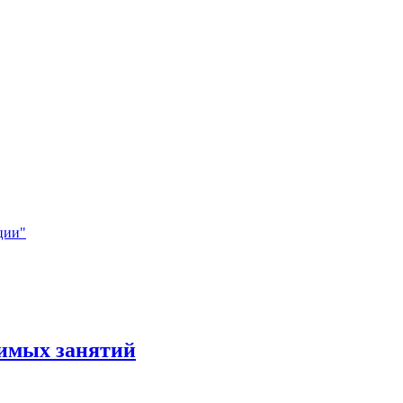
ции"
бимых занятий