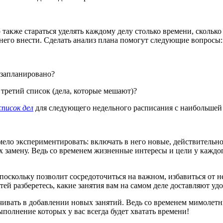
о также стараться уделять каждому делу столько времени, сколь
него внести. Сделать анализ плана помогут следующие вопросы:
 запланировано?
третий список (дела, которые мешают)?
писок дел
для следующего недельного расписания с наибольшей
о экспериментировать: включать в него новые, действительно и
х замену. Ведь со временем жизненные интересы и цели у каждог
поскольку позволит сосредоточиться на важном, избавиться от н
й разберетесь, какие занятия вам на самом деле доставляют удо
чивать в добавлении новых занятий. Ведь со временем мимолетны
полнение которых у вас всегда будет хватать времени!