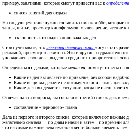
примеру, занятиями, которые смогут привести вас к
определенн
список занятий для отдыха
На следующем этапе нужно составить список хобби, которые по
танцы, шитье, просмотр кинофильмов, мыловарение, чтение кн
склонность к откладыванию важных дел
Стоит учитывать, что
иллюзией деятельности
могут стать раз
рекламой, просмотр телевизора. Эти и другие раздражители о
упорядочить свои дела, выделив среди них приоритетные, осв
Определиться с делами, которые
мешают,
помогут ответы на в
Какие из дел вы делаете по привычке, без особой надобн
Какие вещи вы делаете не потому, что они важны для вас
Какие дела вы делаете в ситуации, когда не очень хочет
Отвечая на эти вопросы, вы составите третий список дел, врем
составление «чернового» плана
Дела из первого и второго списка, которые включают важные д
желательно сначала — по дням недели и затем – по времени для
что на самые важные дела нужно отвести больше времени, чем н