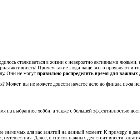
одилось сталкиваться в жизни с невероятно активными людьми, к
урная активность! Причем такие люди чаще всего проявляют инт
лу. Они не могут
правильно распределить время для важных д
оя? Может, вы не можете довести начатое дело до финала из-за 
емя на выбранное хобби, а также с большей эффективностью дос
ее значимых для вас занятий на данный момент. К примеру, в д
и, путешествия. Далее, в список важных дел стоит внести заняти